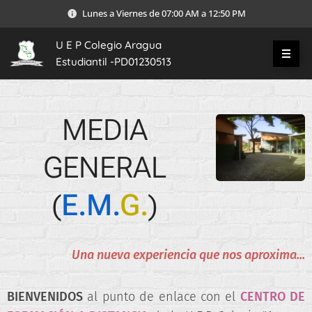
Lunes a Viernes de 07:00 AM a 12:50 PM
U E P Colegio Aragua
Estudiantil -PD01230513
MEDIA
GENERAL
(
E.M.
G.
)
Una nueva experiencia que nos aproxima...
BIENVENIDOS
al punto de enlace con el
CENTRO DE