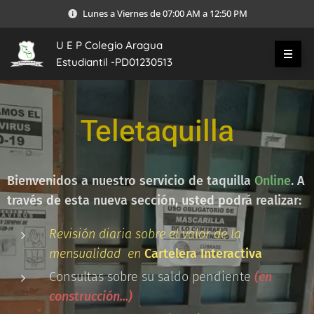
Lunes a Viernes de 07:00 AM a 12:50 PM
U E P Colegio Aragua
Estudiantil -PD01230513
Teletaquilla
Bienvenidos a nuestro servicio de taquilla
Online
. A
través de esta nueva sección, usted podrá realizar:
Revisión diaria sobre el valor de la
mensualidad en
Cartelera Interactiva
Consultas sobre su saldo pendiente
(en
construcción...)