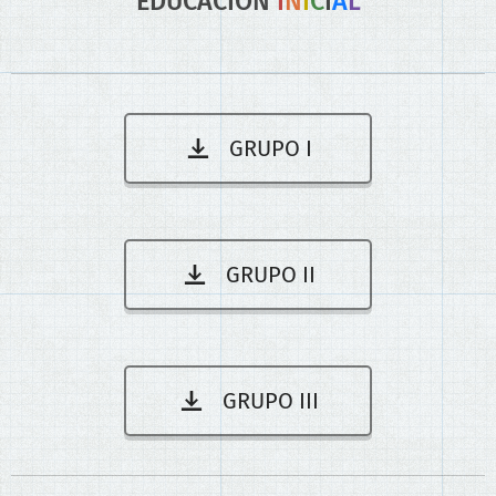
EDUCACIÓN
I
N
I
C
I
A
L
GRUPO I
GRUPO II
GRUPO III